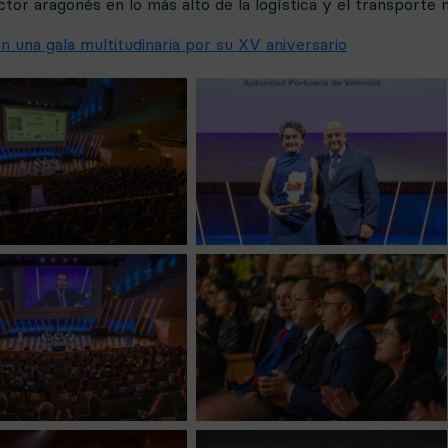
or aragonés en lo más alto de la logística y el transporte na
 una gala multitudinaria por su XV aniversario