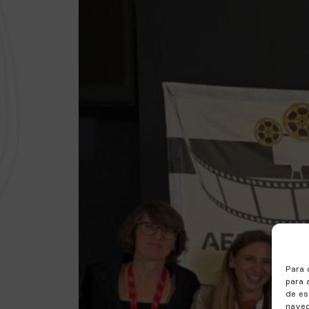
Para 
para 
de es
naveg