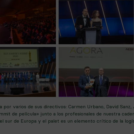
or varios de sus directivos: Carmen Urbano, David Sanz, A
mmit de película» junto a los profesionales de nuestra caden
el sur de Europa y el palet es un elemento crítico de la log