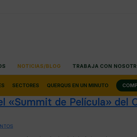
OS
NOTICIAS/BLOG
TRABAJA CON NOSOT
ES
SECTORES
QUERQUS EN UN MINUTO
COMP
 «Summit de Película» del C
NTOS