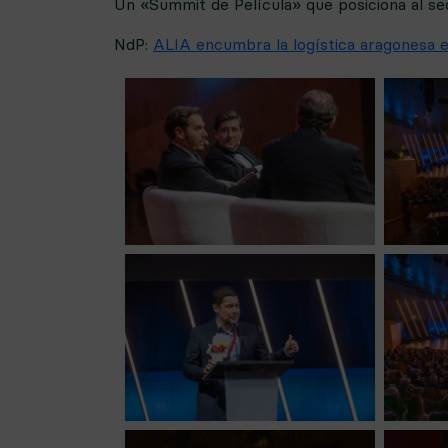
Un «Summit de Película» que posiciona al sect
NdP:
ALIA encumbra la logística aragonesa en