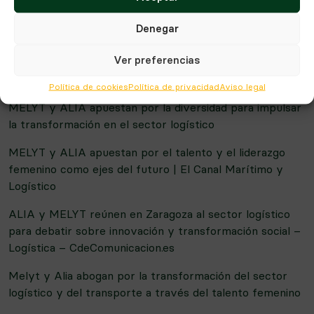
iniciativa conjunta ya que
el sector únicamente cuenta
con un 22% de presencia femenina, según datos
Denegar
aportados por Nuria Lacaci en su intervención.
Ver preferencias
Amplia cobertura en medios especializados de la
jornada:
Política de cookies
Política de privacidad
Aviso legal
MELYT y ALIA apuestan por la diversidad para impulsar
la transformación en el sector logístico
MELYT y ALIA apuestan por el talento y el liderazgo
femenino como ejes del futuro | El Canal Marítimo y
Logístico
ALIA y MELYT reúnen en Zaragoza al sector logístico
para debatir sobre innovación y transformación social –
Logística – CdeComunicacion.es
Melyt y Alia abogan por la transformación del sector
logístico y del transporte a través del talento femenino