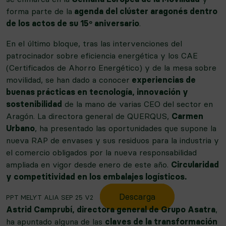
forma parte de la
agenda del clúster aragonés dentro
de los actos de su 15º aniversario
.
En el último bloque, tras las intervenciones del
patrocinador sobre eficiencia energética y los CAE
(Certificados de Ahorro Energético) y de la mesa sobre
movilidad, se han dado a conocer
experiencias de
buenas prácticas en tecnología, innovación y
sostenibilidad
de la mano de varias CEO del sector en
Aragón. La directora general de QUERQUS,
Carmen
Urbano
, ha presentado las oportunidades que supone la
nueva RAP de envases y sus residuos para la industria y
el comercio obligados por la nueva responsabilidad
ampliada en vigor desde enero de este año.
Circularidad
y competitividad en los embalajes logísticos.
Descarga
PPT MELYT ALIA SEP 25 V2
Astrid Camprubí, directora general de Grupo Asatra
,
ha apuntado alguna de las
claves de la transformación