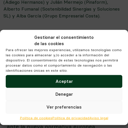
(Adiego Hermanos) y Julián Mermejo (Pinaform),
Alberto Fumanal (Sostenibilidad Sinergias y Soluciones
SL) y Alba García (Grupo Empresarial Costa).
Gestionar el consentimiento
de las cookies
Para ofrecer las mejores experiencias, utilizamos tecnologías como
las cookies para almacenar y/o acceder a la información del
dispositivo. El consentimiento de estas tecnologías nos permitirá
procesar datos como el comportamiento de navegación o las
identificaciones únicas en este sitio.
Aceptar
Denegar
Ver preferencias
Querqus refuerza su compromiso con el
Política de cookies
Política de privacidad
Aviso legal
uso responsable de la Inteligencia Artificial
ante la nueva normativa europea