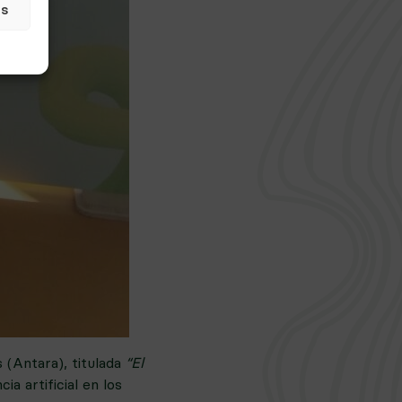
as
 (Antara), titulada
“El
ia artificial en los