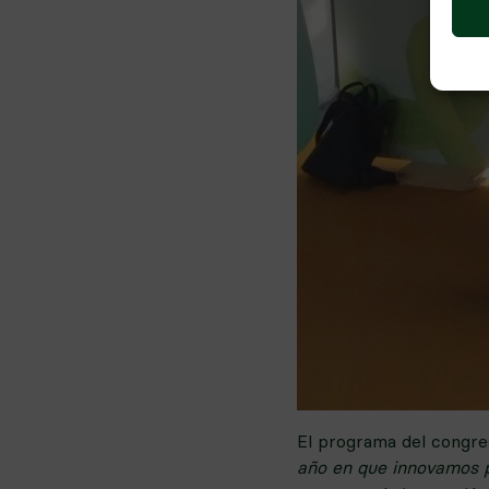
El programa del congre
año en que innovamos 