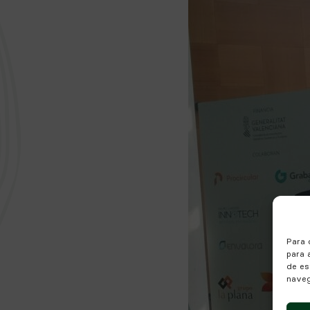
Para 
para 
de es
naveg