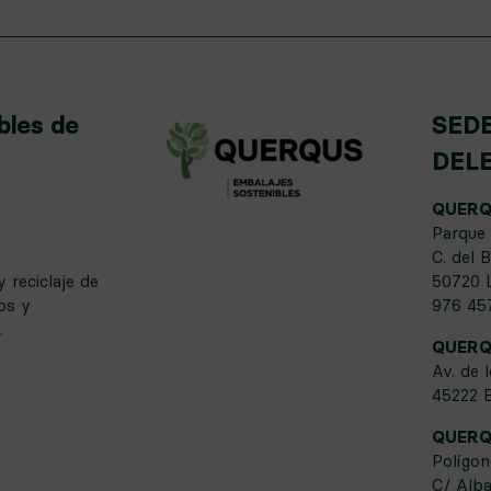
bles de
SEDE
DEL
QUERQU
Parque 
C. del B
 reciclaje de
50720 L
os y
976 45
.
QUERQU
Av. de 
45222 B
QUERQ
Polígo
C/ Alba