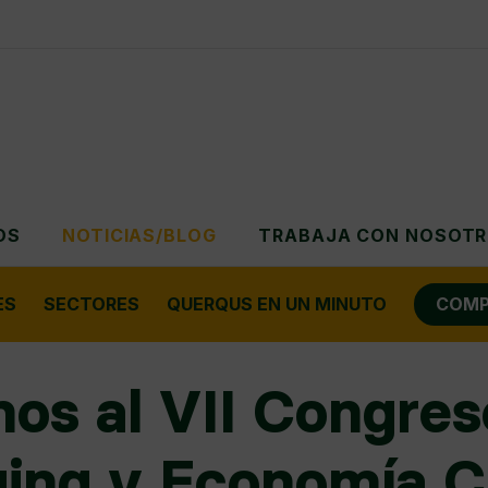
OS
NOTICIAS/BLOG
TRABAJA CON NOSOT
ES
SECTORES
QUERQUS EN UN MINUTO
COMP
mos al VII Congre
ing y Economía Ci