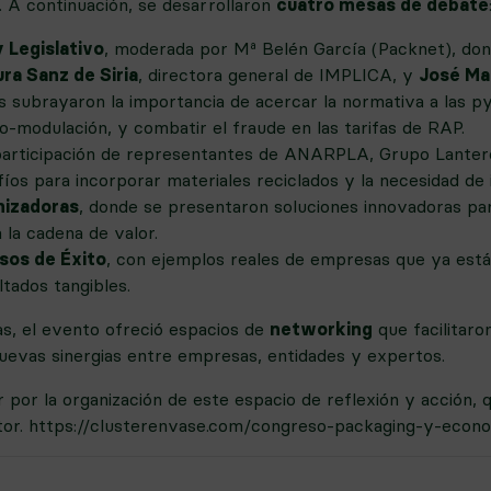
 A continuación, se desarrollaron
cuatro mesas de debate
 Legislativo
, moderada por Mª Belén García (Packnet), don
ura Sanz de Siria
, directora general de IMPLICA, y
José Ma
ubrayaron la importancia de acercar la normativa a las p
eco-modulación, y combatir el fraude en las tarifas de RAP.
 participación de representantes de ANARPLA, Grupo Lanter
íos para incorporar materiales reciclados y la necesidad de 
mizadoras
, donde se presentaron soluciones innovadoras par
 la cadena de valor.
sos de Éxito
, con ejemplos reales de empresas que ya está
ltados tangibles.
s, el evento ofreció espacios de
networking
que facilitaro
nuevas sinergias entre empresas, entidades y expertos.
por la organización de este espacio de reflexión y acción, q
tor.
https://clusterenvase.com/congreso-packaging-y-econom