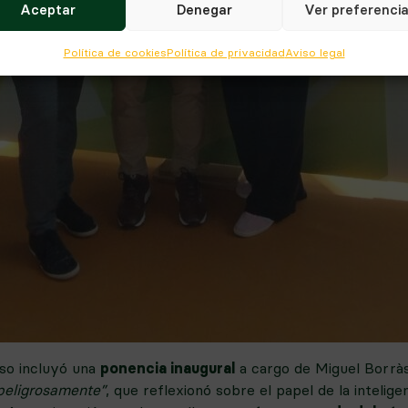
Aceptar
Denegar
Ver preferenci
Política de cookies
Política de privacidad
Aviso legal
so incluyó una
ponencia inaugural
a cargo de Miguel Borràs
peligrosamente”
, que reflexionó sobre el papel de la inteligenc